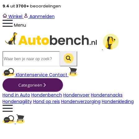
9.4
uit
3700+
beoordelingen
Winkel
Aanmelden
Menu
Winkelwagen
Klantenservice
Contact
Categorieën
Hond in Auto
Hondenbench
Hondenvoer
Hondensnacks
Hondenagility
Hond op reis
Hondenverzorging
Hondenkleding
Winkelwagen