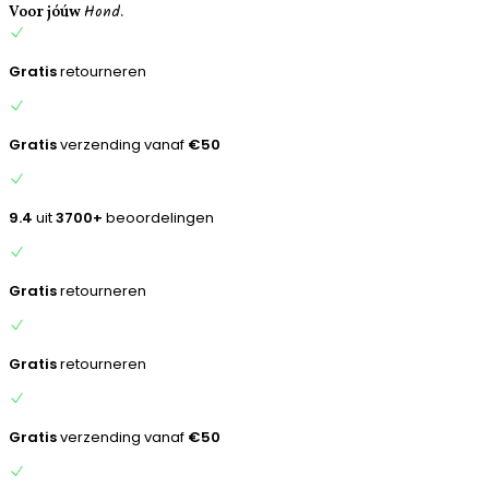
Hond.
inhoud
Voor jóúw
Gratis
retourneren
Gratis
verzending vanaf
€50
9.4
uit
3700+
beoordelingen
Gratis
retourneren
Gratis
retourneren
Gratis
verzending vanaf
€50