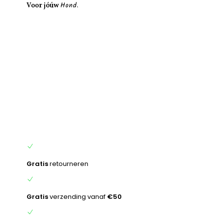
Hond.
inhoud
Voor jóúw
Gratis
retourneren
Gratis
verzending vanaf
€50