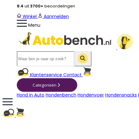
9.4
uit
3700+
beoordelingen
Winkel
Aanmelden
Menu
Winkelwagen
Klantenservice
Contact
Categorieën
Hond in Auto
Hondenbench
Hondenvoer
Hondensnacks
Winkelwagen