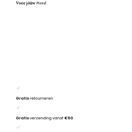
Hond.
inhoud
Voor jóúw
Gratis
retourneren
Gratis
verzending vanaf
€50