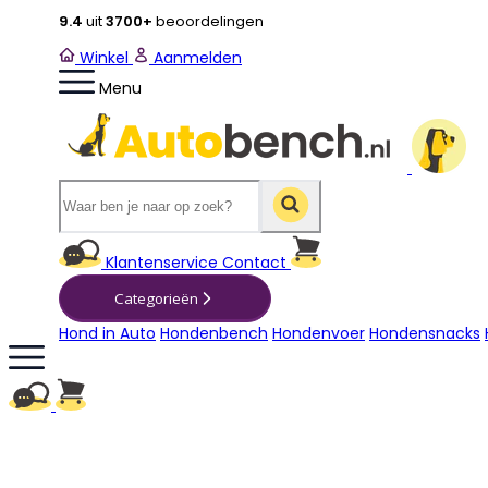
9.4
uit
3700+
beoordelingen
Winkel
Aanmelden
Menu
Winkelwagen
Klantenservice
Contact
Categorieën
Hond in Auto
Hondenbench
Hondenvoer
Hondensnacks
Winkelwagen