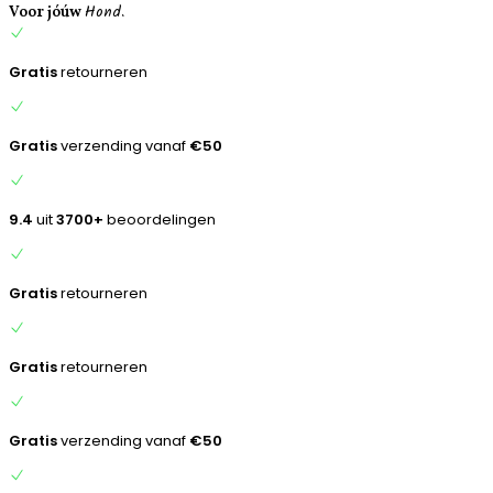
Hond.
inhoud
Voor jóúw
Gratis
retourneren
Gratis
verzending vanaf
€50
9.4
uit
3700+
beoordelingen
Gratis
retourneren
Gratis
retourneren
Gratis
verzending vanaf
€50