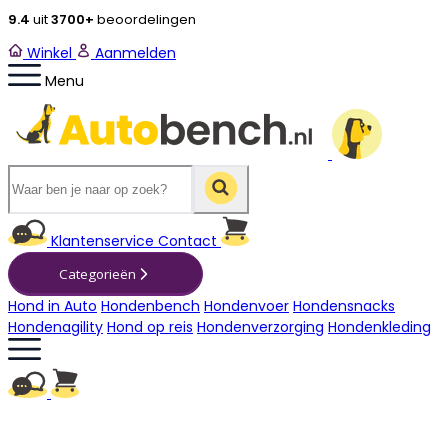
9.4
uit
3700+
beoordelingen
Winkel
Aanmelden
Menu
Winkelwagen
Klantenservice
Contact
Categorieën
Hond in Auto
Hondenbench
Hondenvoer
Hondensnacks
Hondenagility
Hond op reis
Hondenverzorging
Hondenkleding
Winkelwagen