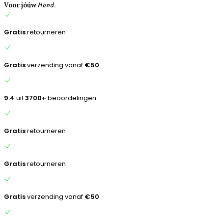
Hond.
inhoud
Voor jóúw
Gratis
retourneren
Gratis
verzending vanaf
€50
9.4
uit
3700+
beoordelingen
Gratis
retourneren
Gratis
retourneren
Gratis
verzending vanaf
€50