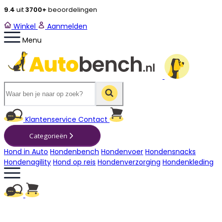
9.4
uit
3700+
beoordelingen
Winkel
Aanmelden
Menu
Winkelwagen
Klantenservice
Contact
Categorieën
Hond in Auto
Hondenbench
Hondenvoer
Hondensnacks
Hondenagility
Hond op reis
Hondenverzorging
Hondenkleding
Winkelwagen