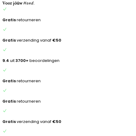
Hond.
inhoud
Voor jóúw
Gratis
retourneren
Gratis
verzending vanaf
€50
9.4
uit
3700+
beoordelingen
Gratis
retourneren
Gratis
retourneren
Gratis
verzending vanaf
€50