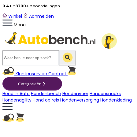
9.4
uit
3700+
beoordelingen
Winkel
Aanmelden
Menu
Winkelwagen
Klantenservice
Contact
Categorieën
Hond in Auto
Hondenbench
Hondenvoer
Hondensnacks
Hondenagility
Hond op reis
Hondenverzorging
Hondenkleding
Winkelwagen