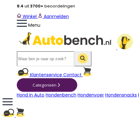
9.4
uit
3700+
beoordelingen
Winkel
Aanmelden
Menu
Winkelwagen
Klantenservice
Contact
Categorieën
Hond in Auto
Hondenbench
Hondenvoer
Hondensnacks
Winkelwagen