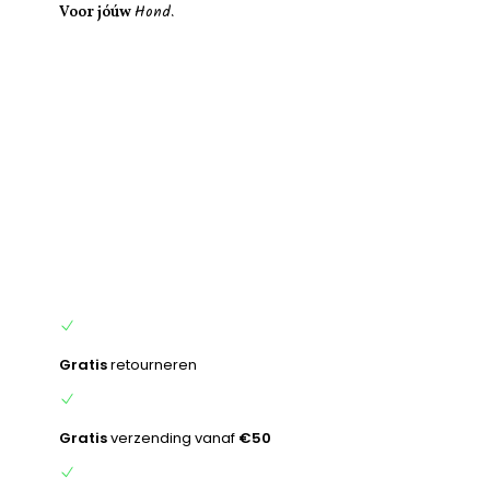
Hond.
inhoud
Voor jóúw
Gratis
retourneren
Gratis
verzending vanaf
€50