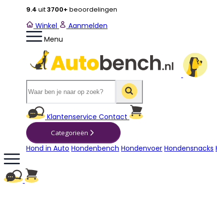
9.4
uit
3700+
beoordelingen
Winkel
Aanmelden
Menu
Winkelwagen
Klantenservice
Contact
Categorieën
Hond in Auto
Hondenbench
Hondenvoer
Hondensnacks
Winkelwagen