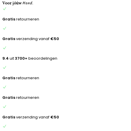
Hond.
inhoud
Voor jóúw
Gratis
retourneren
Gratis
verzending vanaf
€50
9.4
uit
3700+
beoordelingen
Gratis
retourneren
Gratis
retourneren
Gratis
verzending vanaf
€50