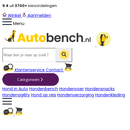
9.4
uit
3700+
beoordelingen
Winkel
Aanmelden
Menu
Winkelwagen
Klantenservice
Contact
Categorieën
Hond in Auto
Hondenbench
Hondenvoer
Hondensnacks
Hondenagility
Hond op reis
Hondenverzorging
Hondenkleding
Winkelwagen