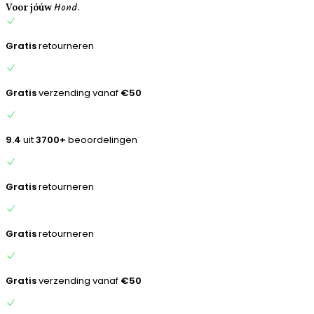
Hond.
inhoud
Voor jóúw
Gratis
retourneren
Gratis
verzending vanaf
€50
9.4
uit
3700+
beoordelingen
Gratis
retourneren
Gratis
retourneren
Gratis
verzending vanaf
€50