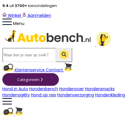
9.4
uit
3700+
beoordelingen
Winkel
Aanmelden
Menu
Winkelwagen
Klantenservice
Contact
Categorieën
Hond in Auto
Hondenbench
Hondenvoer
Hondensnacks
Hondenagility
Hond op reis
Hondenverzorging
Hondenkleding
Winkelwagen