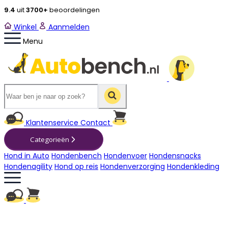
9.4
uit
3700+
beoordelingen
Winkel
Aanmelden
Menu
Winkelwagen
Klantenservice
Contact
Categorieën
Hond in Auto
Hondenbench
Hondenvoer
Hondensnacks
Hondenagility
Hond op reis
Hondenverzorging
Hondenkleding
Winkelwagen