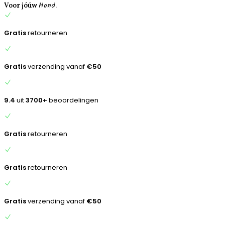
Hond.
inhoud
Voor jóúw
Gratis
retourneren
Gratis
verzending vanaf
€50
9.4
uit
3700+
beoordelingen
Gratis
retourneren
Gratis
retourneren
Gratis
verzending vanaf
€50