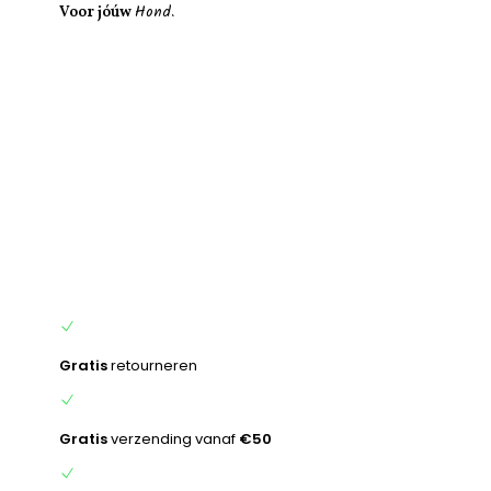
Hond.
inhoud
Voor jóúw
Gratis
retourneren
Gratis
verzending vanaf
€50