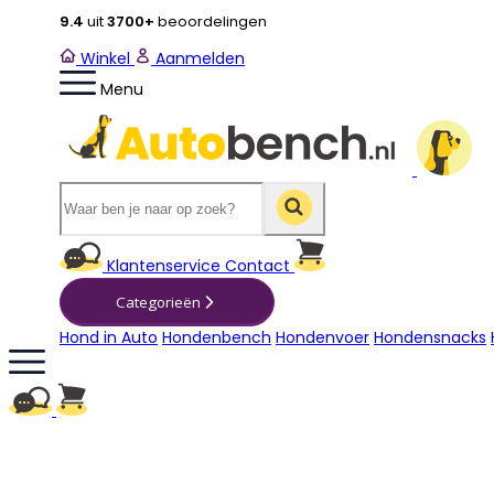
9.4
uit
3700+
beoordelingen
Winkel
Aanmelden
Menu
Winkelwagen
Klantenservice
Contact
Categorieën
Hond in Auto
Hondenbench
Hondenvoer
Hondensnacks
Winkelwagen