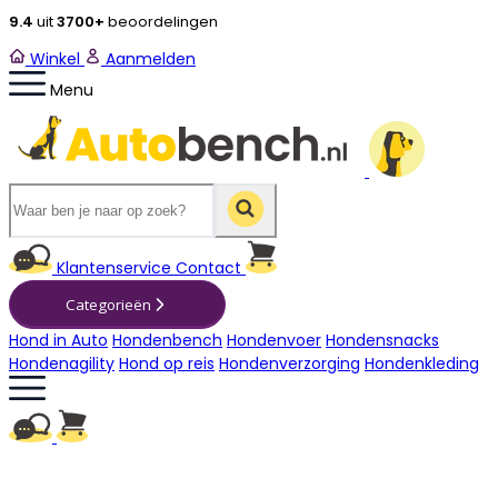
9.4
uit
3700+
beoordelingen
Winkel
Aanmelden
Menu
Winkelwagen
Klantenservice
Contact
Categorieën
Hond in Auto
Hondenbench
Hondenvoer
Hondensnacks
Hondenagility
Hond op reis
Hondenverzorging
Hondenkleding
Winkelwagen