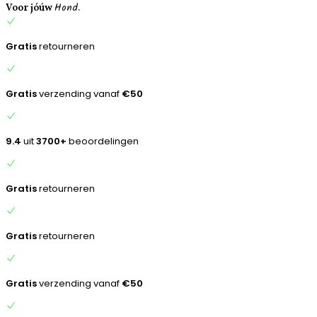
Hond.
inhoud
Voor jóúw
Gratis
retourneren
Gratis
verzending vanaf
€50
9.4
uit
3700+
beoordelingen
Gratis
retourneren
Gratis
retourneren
Gratis
verzending vanaf
€50