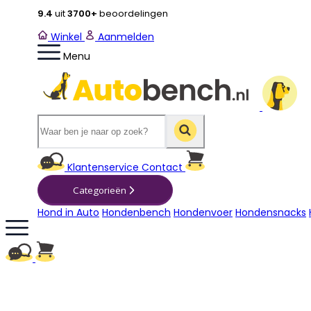
9.4
uit
3700+
beoordelingen
Winkel
Aanmelden
Menu
Winkelwagen
Klantenservice
Contact
Categorieën
Hond in Auto
Hondenbench
Hondenvoer
Hondensnacks
Winkelwagen