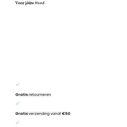
Hond.
inhoud
Voor jóúw
Gratis
retourneren
Gratis
verzending vanaf
€50