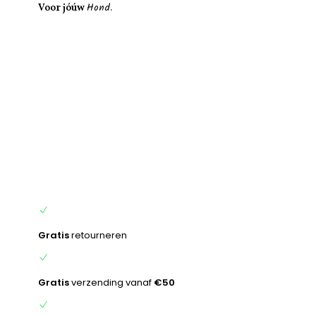
Hond.
inhoud
Voor jóúw
Gratis
retourneren
Gratis
verzending vanaf
€50