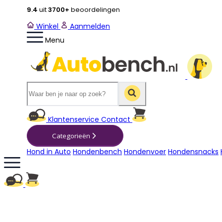
9.4
uit
3700+
beoordelingen
Winkel
Aanmelden
Menu
Winkelwagen
Klantenservice
Contact
Categorieën
Hond in Auto
Hondenbench
Hondenvoer
Hondensnacks
Winkelwagen