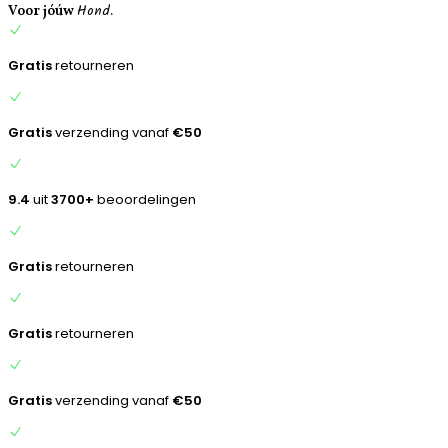
Hond.
inhoud
Voor jóúw
Gratis
retourneren
Gratis
verzending vanaf
€50
9.4
uit
3700+
beoordelingen
Gratis
retourneren
Gratis
retourneren
Gratis
verzending vanaf
€50