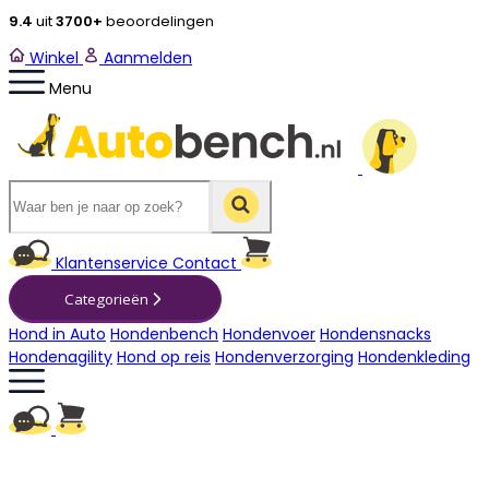
9.4
uit
3700+
beoordelingen
Winkel
Aanmelden
Menu
Winkelwagen
Klantenservice
Contact
Categorieën
Hond in Auto
Hondenbench
Hondenvoer
Hondensnacks
Hondenagility
Hond op reis
Hondenverzorging
Hondenkleding
Winkelwagen