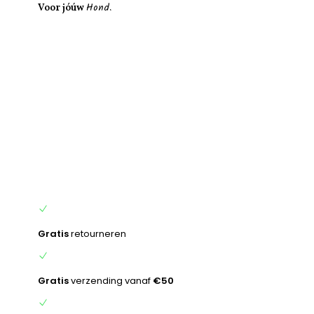
Hond.
inhoud
Voor jóúw
Gratis
retourneren
Gratis
verzending vanaf
€50