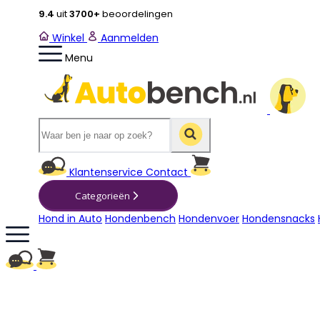
9.4
uit
3700+
beoordelingen
Winkel
Aanmelden
Menu
Winkelwagen
Klantenservice
Contact
Categorieën
Hond in Auto
Hondenbench
Hondenvoer
Hondensnacks
Winkelwagen