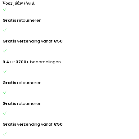
Hond.
inhoud
Voor jóúw
anaf
€50
elingen
Gratis
retourneren
Gratis
verzending vanaf
€50