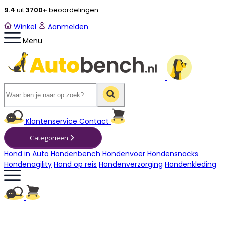
9.4
uit
3700+
beoordelingen
Winkel
Aanmelden
Menu
Winkelwagen
Klantenservice
Contact
Categorieën
Hond in Auto
Hondenbench
Hondenvoer
Hondensnacks
Hondenagility
Hond op reis
Hondenverzorging
Hondenkleding
Winkelwagen