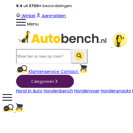
9.4
uit
3700+
beoordelingen
Winkel
Aanmelden
Menu
Winkelwagen
Klantenservice
Contact
Categorieën
Hond in Auto
Hondenbench
Hondenvoer
Hondensnacks
Winkelwagen