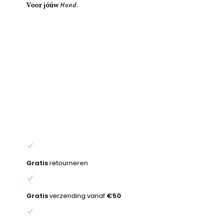
Hond.
inhoud
Voor jóúw
Gratis
retourneren
Gratis
verzending vanaf
€50